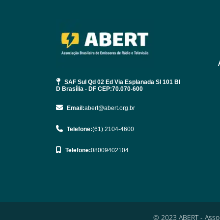
SAF Sul Qd 02 Ed Via Esplanada Sl 101 Bl
D Brasília - DF CEP:70.070-600
Email:
abert@abert.org.br
Telefone:
(61) 2104-4600
Telefone:
08009402104
© 2023 ABERT - Assoc