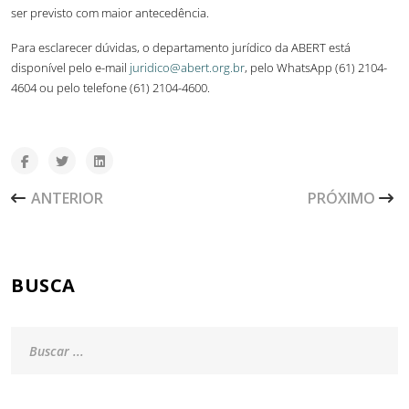
ser previsto com maior antecedência.
Para esclarecer dúvidas, o departamento jurídico da ABERT está
disponível pelo e-mail
juridico@abert.org.br
, pelo WhatsApp
(61) 2104-
4604
ou pelo telefone
(61) 2104-4600
.
ARTIGO ANTERIOR: MENSAGEM DO PRESIDENTE DA ABERT
PRÓXIMO ARTI
ANTERIOR
PRÓXIMO
BUSCA