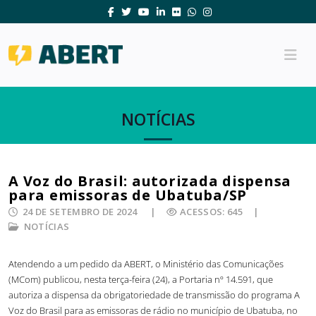
NOTÍCIAS
A Voz do Brasil: autorizada dispensa
para emissoras de Ubatuba/SP
24 DE SETEMBRO DE 2024
ACESSOS: 645
NOTÍCIAS
Atendendo a um pedido da ABERT, o Ministério das Comunicações
(MCom) publicou, nesta terça-feira (24), a Portaria nº 14.591, que
autoriza a dispensa da obrigatoriedade de transmissão do programa A
Voz do Brasil para as emissoras de rádio no município de Ubatuba, no