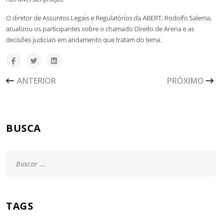
O diretor de Assuntos Legais e Regulatórios da ABERT, Rodolfo Salema,
atualizou os participantes sobre o chamado Direito de Arena e as
decisões judiciais em andamento que tratam do tema.
ARTIGO ANTERIOR: SÉRIE DIÁLOGOS ABERT TRARÁ ANÁL
PRÓXIMO ARTI
ANTERIOR
PRÓXIMO
BUSCA
TAGS