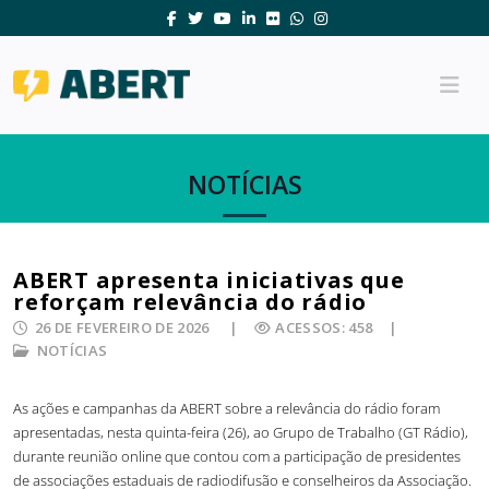
NOTÍCIAS
ABERT apresenta iniciativas que
reforçam relevância do rádio
26 DE FEVEREIRO DE 2026
ACESSOS: 458
NOTÍCIAS
As ações e campanhas da ABERT sobre a relevância do rádio foram
apresentadas, nesta quinta-feira (26), ao Grupo de Trabalho (GT Rádio),
durante reunião online que contou com a participação de presidentes
de associações estaduais de radiodifusão e conselheiros da Associação.