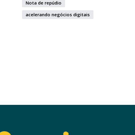
Nota de repúdio
acelerando negócios digitais
MUNICAÇÕES
GO: EMISSORAS ASSOCIADAS À ABERT PODERÃO TRANSMI