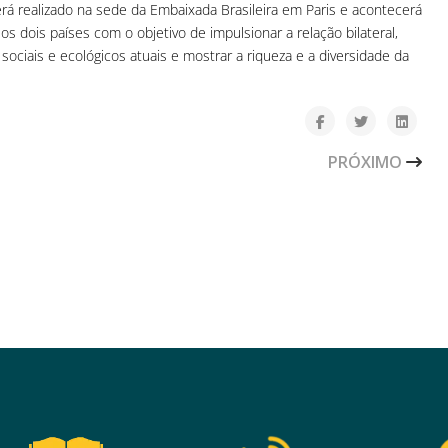
erá realizado na sede da Embaixada Brasileira em Paris e acontecerá
s dois países com o objetivo de impulsionar a relação bilateral,
 sociais e ecológicos atuais e mostrar a riqueza e a diversidade da
 E TV 3.0 MARCAM DISCURSO DE NOVO MINISTRO DAS CO
PRÓXIMO ARTI
PRÓXIMO