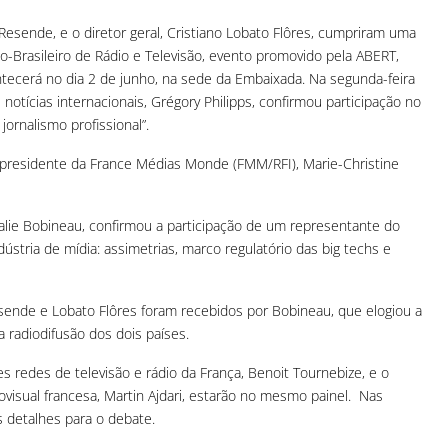
 Resende, e o diretor geral, Cristiano Lobato Flôres, cumpriram uma
-Brasileiro de Rádio e Televisão, evento promovido pela ABERT,
tecerá no dia 2 de junho, na sede da Embaixada. Na segunda-feira
e notícias internacionais, Grégory Philipps, confirmou participação no
jornalismo profissional”.
presidente da France Médias Monde (FMM/RFI), Marie-Christine
thalie Bobineau, confirmou a participação de um representante do
ústria de mídia: assimetrias, marco regulatório das big techs e
Resende e Lobato Flôres foram recebidos por Bobineau, que elogiou a
 radiodifusão dos dois países.
redes de televisão e rádio da França, Benoit Tournebize, e o
isual francesa, Martin Ajdari, estarão no mesmo painel. Nas
s detalhes para o debate.