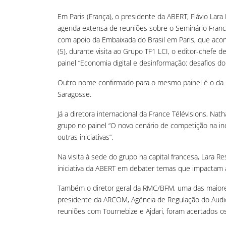
Em Paris (França), o presidente da ABERT, Flávio Lara
agenda extensa de reuniões sobre o Seminário Franco
com apoio da Embaixada do Brasil em Paris, que acon
(5), durante visita ao Grupo TF1 LCI, o editor-chefe d
painel “Economia digital e desinformação: desafios do 
Outro nome confirmado para o mesmo painel é o da 
Saragosse.
Já a diretora internacional da France Télévisions, Na
grupo no painel “O novo cenário de competição na ind
outras iniciativas”.
Na visita à sede do grupo na capital francesa, Lara 
iniciativa da ABERT em debater temas que impactam a
Também o diretor geral da RMC/BFM, uma das maiores 
presidente da ARCOM, Agência de Regulação do Audiov
reuniões com Tournebize e Ajdari, foram acertados o