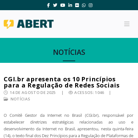
NOTÍCIAS
CGI.br apresenta os 10 Princípios
para a Regulação de Redes Sociais
14 DE AGOSTO DE 2025
ACESSOS: 1046
NOTÍCIAS
O Comitê Gestor da Internet no Brasil (CGI.br), responsável por
estabelecer diretrizes estratégicas relacionadas ao uso e
desenvolvimento da Internet no Brasil, apresentou, nesta quinta-feira
(14), o texto final dos Dez Princípios para a Regulação de Plataformas de