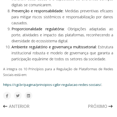
digitais se comunicarem.
Prevenção e responsabilidade:
Medidas preventivas eficazes
para mitigar riscos sistêmicos e responsabilização por danos
causados.
Proporcionalidade regulatória:
Obrigações adaptadas ao
porte, atividades e impacto das plataformas, reconhecendo a
diversidade do ecossistema digital.
Ambiente regulatório e governança multissetorial:
Estrutura
institucional robusta e modelo de governança que garanta a
participação equânime de todos os setores da sociedade.
A integra os 10 Princípios para a Regulação de Plataformas de Redes
Sociais está em:
https://cgi.br/pagina/principios-cgibr-regulacao-redes-sociais/
.
ARTIGO ANTERIOR: STF DEBATE PUBLICIDADE DE MEDIC
PRÓXIMO ARTI
ANTERIOR
PRÓXIMO