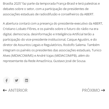
Brasília 2025” faz parte da temporada França-Brasil e terá palestras e
debates sobre o setor, com a participação de presidentes de
associações estaduais de radiodifusão e conselheiros da ABERT.
A abertura contará com a presença do presidente-executivo da ABERT,
Cristiano Lobato Flôres, e os painéis sobre o futuro do rádio na era
digital, democracia, desinformação e Inteligência Artificial terão a
participação do vice-presidente institucional, Caique Agustini, e do
diretor de Assuntos Legais e Regulatórios, Rodolfo Salema. Também
integram os paínéis os presidentes das associações estaduais, Tunico
Alves (MIDIACOM/MS) e André Vajas (MIDIACOM/PB), além do
representante da Rede Amazônica, Gustavo José de Sousa.
ARTIGO ANTERIOR: AVISO DE PAUTA - CENP E ANBIMA
PRÓXIMO ARTI
ANTERIOR
PRÓXIMO