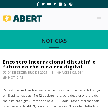
NOTÍCIAS
Encontro internacional discutirá o
futuro do rádio na era digital
04 DE DEZEMBRO DE 2025
ACESSOS: 534
NOTÍCIAS
Radiodifusores brasileiros estarão reunidos na Embaixada da França,
em Brasília, nos dias 11 e 12 de dezembro, para debater o futuro do
rádio na era digital. Promovido pela RFI (Radio France Internationale),
com parceria da ABERT, o evento internacional “Encontro de Rádios