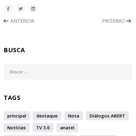
ARTIGO ANTERIOR: NOTA CONJUNTA DOS SETORES SUJE
PRÓXIMO ART
ANTERIOR
PRÓXIMO
BUSCA
TAGS
principal
destaque
Nota
Diálogos ABERT
Notícias
TV 3.0
anatel