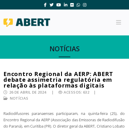
NOTÍCIAS
Encontro Regional da AERP: ABERT
debate assimetria regulatória em
relação às plataformas digitais
26 DE ABRIL DE 2024
ACESSOS: 632
NOTÍCIAS
Radiodifusores paranaenses participaram, na quinta-feira (25), do
Encontro Regional da AERP (Associação das Emissoras de Radiodifusão
do Paraná), em Curitiba (PR). O diretor geral da ABERT, Cristiano Lobato