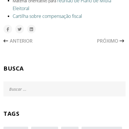
reunião de Plano de Mídia
Material orientativo para
Eleitoral
Cartilha sobre compensação fiscal
ARTIGO ANTERIOR: DIÁLOGOS ABERT: INTEGRIDADE E C
PRÓXIMO ARTI
ANTERIOR
PRÓXIMO
BUSCA
TAGS