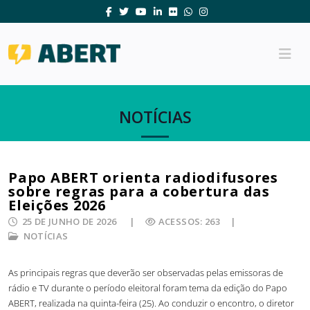
NOTÍCIAS
Papo ABERT orienta radiodifusores
sobre regras para a cobertura das
Eleições 2026
25 DE JUNHO DE 2026
ACESSOS: 263
NOTÍCIAS
As principais regras que deverão ser observadas pelas emissoras de
rádio e TV durante o período eleitoral foram tema da edição do Papo
ABERT, realizada na quinta-feira (25). Ao conduzir o encontro, o diretor