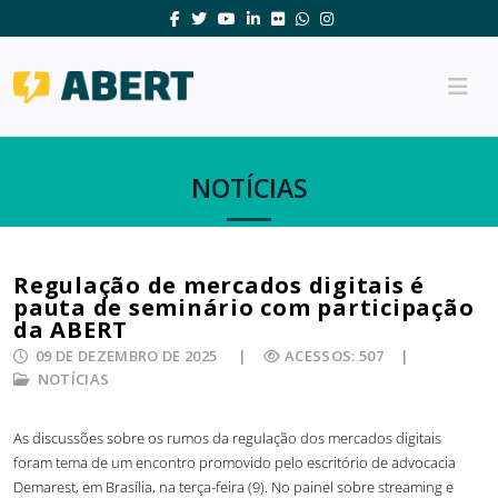
NOTÍCIAS
Regulação de mercados digitais é
pauta de seminário com participação
da ABERT
09 DE DEZEMBRO DE 2025
ACESSOS: 507
NOTÍCIAS
As discussões sobre os rumos da regulação dos mercados digitais
foram tema de um encontro promovido pelo escritório de advocacia
Demarest, em Brasília, na terça-feira (9). No painel sobre streaming e